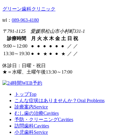
グリーン歯科クリニック
tel：
089-963-4180
〒791-1125 愛媛県松山市小村町331-1
診療時間
月
火
水
木
金
土
日
祝
9:00～12:00
●
●
●
●
●
●
／
／
13:30～19:30
●
●
●
●
／
／
★
★
休診日：日曜・祝日
★
＝水曜、土曜午後13:30～17:00
トップ
Top
こんな症状はありませんか？
Oral Problems
診療案内
Service
むし歯の治療
Cavities
予防・クリーニング
Cavities
訪問歯科
Cavities
小児歯科
Service