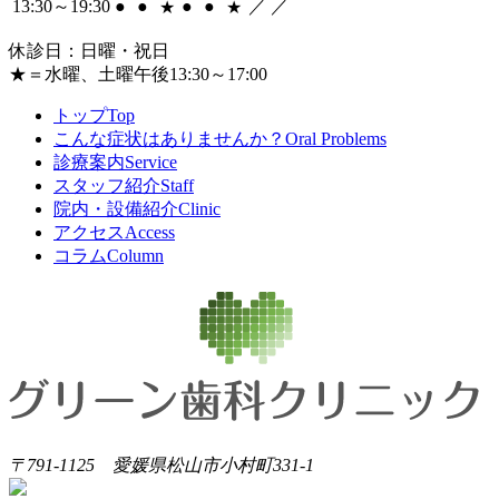
13:30～19:30
●
●
●
●
／
／
★
★
休診日：日曜・祝日
★
＝水曜、土曜午後13:30～17:00
トップ
Top
こんな症状はありませんか？
Oral Problems
診療案内
Service
スタッフ紹介
Staff
院内・設備紹介
Clinic
アクセス
Access
コラム
Column
〒791-1125 愛媛県松山市小村町331-1