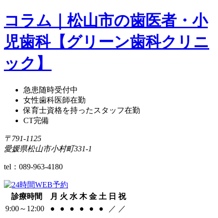
コラム｜松山市の歯医者・小
児歯科【グリーン歯科クリニ
ック】
急患随時受付中
女性歯科医師在勤
保育士資格を持ったスタッフ在勤
CT完備
〒791-1125
愛媛県松山市小村町331-1
tel：
089-963-4180
診療時間
月
火
水
木
金
土
日
祝
9:00～12:00
●
●
●
●
●
●
／
／