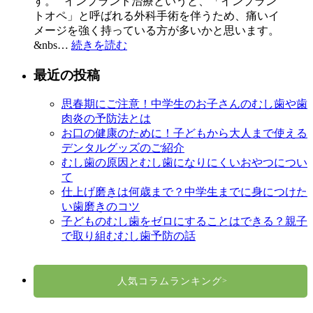
す。 インプラント治療というと、「インプラン
トオペ」と呼ばれる外科手術を伴うため、痛いイ
メージを強く持っている方が多いかと思います。
&nbs…
続きを読む
最近の投稿
思春期にご注意！中学生のお子さんのむし歯や歯
肉炎の予防法とは
お口の健康のために！子どもから大人まで使える
デンタルグッズのご紹介
むし歯の原因とむし歯になりにくいおやつについ
て
仕上げ磨きは何歳まで？中学生までに身につけた
い歯磨きのコツ
子どものむし歯をゼロにすることはできる？親子
で取り組むむし歯予防の話
人気コラムランキング
>