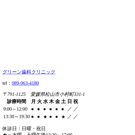
グリーン歯科クリニック
tel：
089-963-4180
〒791-1125 愛媛県松山市小村町331-1
診療時間
月
火
水
木
金
土
日
祝
9:00～12:00
●
●
●
●
●
●
／
／
13:30～19:30
●
●
●
●
／
／
★
★
休診日：日曜・祝日
★
＝水曜、土曜午後13:30～17:00