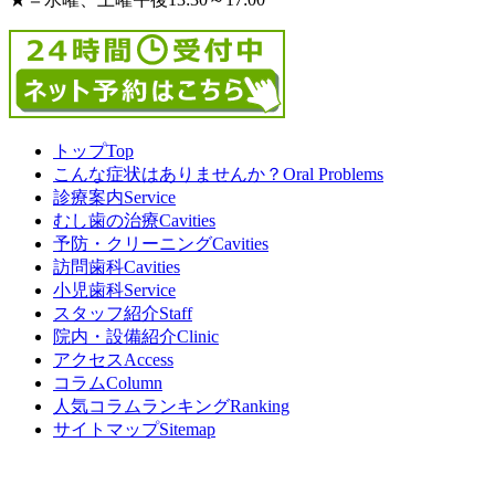
トップ
Top
こんな症状はありませんか？
Oral Problems
診療案内
Service
むし歯の治療
Cavities
予防・クリーニング
Cavities
訪問歯科
Cavities
小児歯科
Service
スタッフ紹介
Staff
院内・設備紹介
Clinic
アクセス
Access
コラム
Column
人気コラムランキング
Ranking
サイトマップ
Sitemap