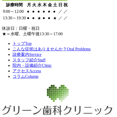
診療時間
月
火
水
木
金
土
日
祝
9:00～12:00
●
●
●
●
●
●
／
／
13:30～19:30
●
●
●
●
／
／
★
★
休診日：日曜・祝日
★
＝水曜、土曜午後13:30～17:00
トップ
Top
こんな症状はありませんか？
Oral Problems
診療案内
Service
スタッフ紹介
Staff
院内・設備紹介
Clinic
アクセス
Access
コラム
Column